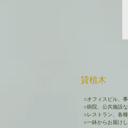
​貸植木
○オフィスビル、
○病院、公共施設
○レストラン、各
○一鉢からお届け