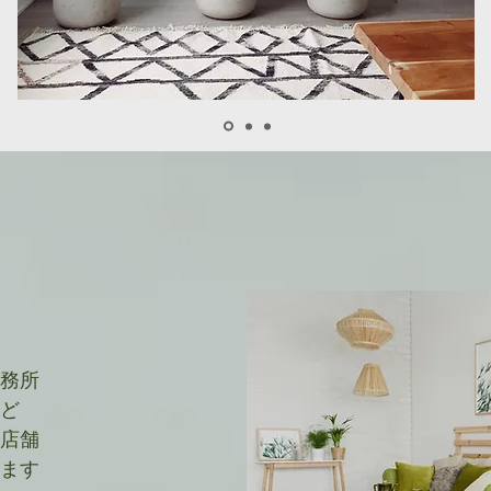
事務所
など
種店舗
します