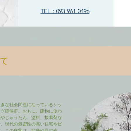
TEL：093-961-0496
て
大きな社会問題になっているシッ
ング症候群。おもに、建物に使わ
紙やじゅうたん、塗料、接着剤な
で、現代の気密性の高い住宅やビ
す。この症状は、頭痛や目の炎